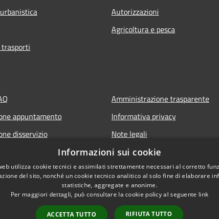
 urbanistica
Autorizzazioni
Agricoltura e pesca
 trasporti
FAQ
Amministrazione trasparente
ione appuntamento
Informativa privacy
one disservizio
Note legali
 assistenza
Cookies
Informazioni sui cookie
web utilizza cookie tecnici e assimilati strettamente necessari al corretto fu
Dichiarazione di accessibilità
azione del sito, nonché un cookie tecnico analitico al solo fine di elaborare i
Piano di miglioramento del sito
statistiche, aggregate e anonime.
Per maggiori dettagli, può consultare la cookie policy al seguente
link
RIFIUTA TUTTO
ACCETTA TUTTO