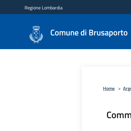
Salta al contenuto principale
Regione Lombardia
Comune di Brusaporto
Home
>
Arg
Comme