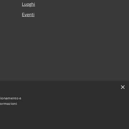
Luoghi
Eventi
×
nzionamento e
nformazioni