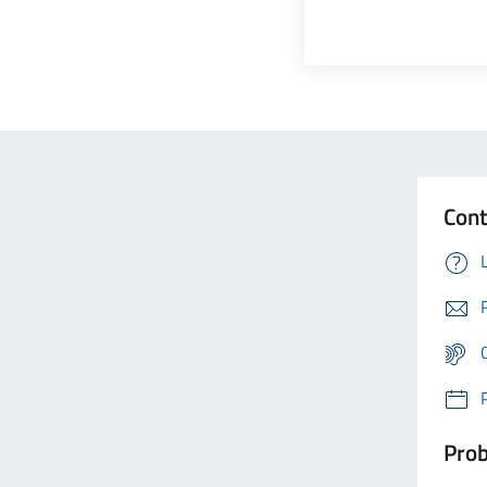
Cont
Prob