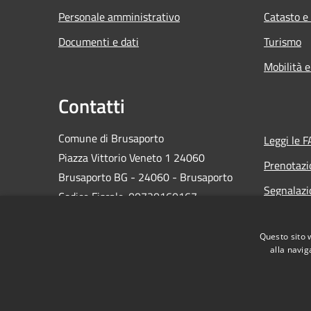
Personale amministrativo
Catasto e
Documenti e dati
Turismo
Mobilità e
Contatti
Comune di Brusaporto
Leggi le 
Piazza Vittorio Veneto 1 24060
Prenotaz
Brusaporto BG - 24060 - Brusaporto
Segnalazi
Codice Fiscale: 00720160167
Richiesta
Partita IVA: 00720160167
IBAN: #
Questo sito 
alla navig
PEC:
comune.brusaporto@pec.regione.lombardia.it
Centralino Unico: 0356667711