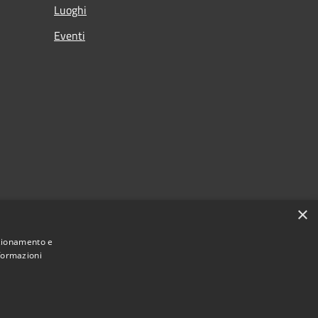
Luoghi
Eventi
×
nzionamento e
nformazioni