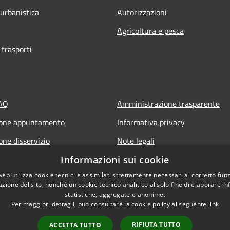
 urbanistica
Autorizzazioni
Agricoltura e pesca
 trasporti
FAQ
Amministrazione trasparente
ione appuntamento
Informativa privacy
one disservizio
Note legali
 assistenza
Cookies
Informazioni sui cookie
web utilizza cookie tecnici e assimilati strettamente necessari al corretto fu
Dichiarazione di accessibilità
azione del sito, nonché un cookie tecnico analitico al solo fine di elaborare i
Piano di miglioramento del sito
statistiche, aggregate e anonime.
Per maggiori dettagli, può consultare la cookie policy al seguente
link
RIFIUTA TUTTO
ACCETTA TUTTO