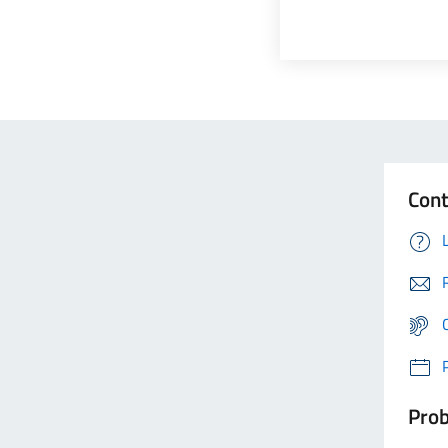
Cont
Prob