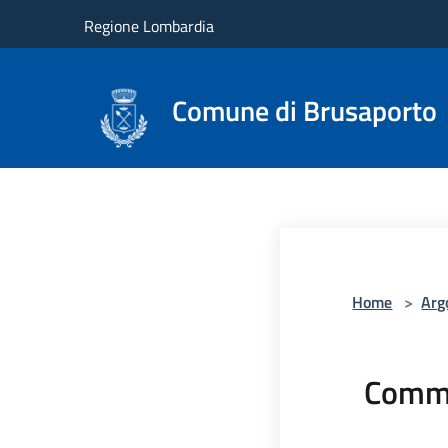
Salta al contenuto principale
Regione Lombardia
Comune di Brusaporto
Home
>
Arg
Comme