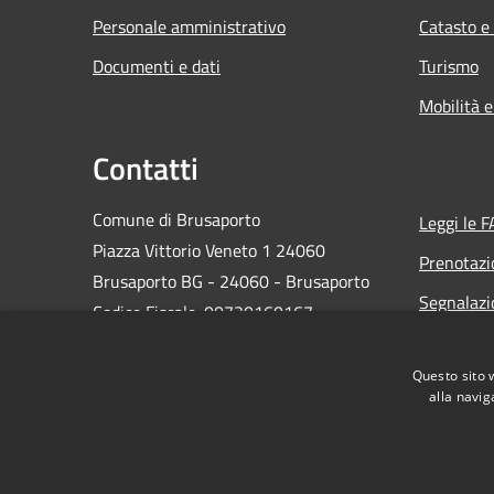
Personale amministrativo
Catasto e
Documenti e dati
Turismo
Mobilità e
Contatti
Comune di Brusaporto
Leggi le 
Piazza Vittorio Veneto 1 24060
Prenotaz
Brusaporto BG - 24060 - Brusaporto
Segnalazi
Codice Fiscale: 00720160167
Richiesta
Partita IVA: 00720160167
IBAN: #
Questo sito 
alla navig
PEC:
comune.brusaporto@pec.regione.lombardia.it
Centralino Unico: 0356667711